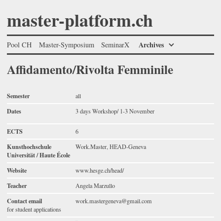
master-platform.ch
Archives
Pool CH
Master-Symposium
SeminarX
Affidamento/Rivolta Femminile
Semester
all
Dates
3 days Workshop/ 1-3 November
ECTS
6
Kunsthochschule
Work.Master, HEAD-Geneva
Universität / Haute École
Website
www.hesge.ch/head/
Teacher
Angela Marzullo
Contact email
work.mastergeneva@gmail.com
for student applications