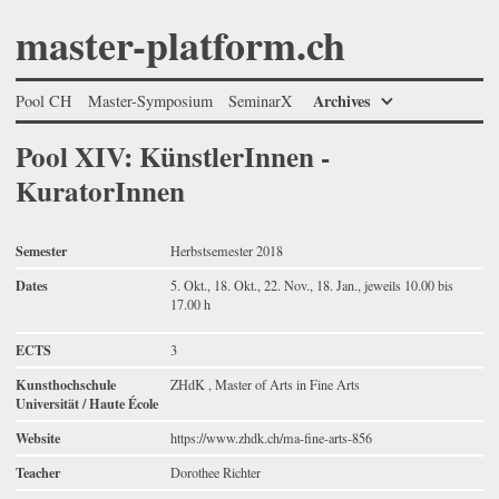
master-platform.ch
Archives
Pool CH
Master-Symposium
SeminarX
Pool XIV: KünstlerInnen -
KuratorInnen
Semester
Herbstsemester 2018
Dates
5. Okt., 18. Okt., 22. Nov., 18. Jan., jeweils 10.00 bis
17.00 h
ECTS
3
Kunsthochschule
ZHdK , Master of Arts in Fine Arts
Universität / Haute École
Website
https://www.zhdk.ch/ma-fine-arts-856
Teacher
Dorothee Richter