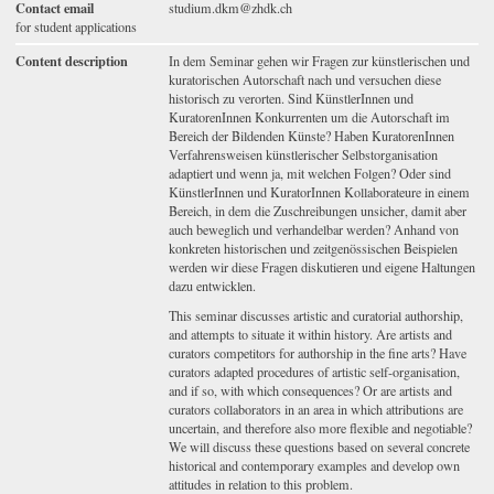
Contact email
studium.dkm@zhdk.ch
for student applications
Content description
In dem Seminar gehen wir Fragen zur künstlerischen und
kuratorischen Autorschaft nach und versuchen diese
historisch zu verorten. Sind KünstlerInnen und
KuratorenInnen Konkurrenten um die Autorschaft im
Bereich der Bildenden Künste? Haben KuratorenInnen
Verfahrensweisen künstlerischer Selbstorganisation
adaptiert und wenn ja, mit welchen Folgen? Oder sind
KünstlerInnen und KuratorInnen Kollaborateure in einem
Bereich, in dem die Zuschreibungen unsicher, damit aber
auch beweglich und verhandelbar werden? Anhand von
konkreten historischen und zeitgenössischen Beispielen
werden wir diese Fragen diskutieren und eigene Haltungen
dazu entwicklen.
This seminar discusses artistic and curatorial authorship,
and attempts to situate it within history. Are artists and
curators competitors for authorship in the fine arts? Have
curators adapted procedures of artistic self-organisation,
and if so, with which consequences? Or are artists and
curators collaborators in an area in which attributions are
uncertain, and therefore also more flexible and negotiable?
We will discuss these questions based on several concrete
historical and contemporary examples and develop own
attitudes in relation to this problem.