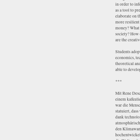
in order to inf
as a tool to p
elaborate on t
more resilient
money? What ar
society? How c
are the creati
Students adopt
economics, tec
theoretical an
able to develo
***
Mit Rene Desc
einem kalkuli
war die Mensc
statuiert, das
dank technolo
atmosphärisch
den Klimawan
hochentwickel