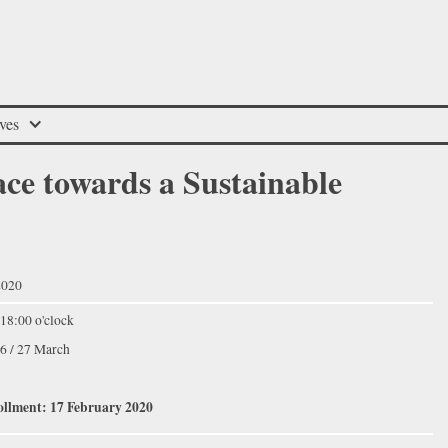
ves
ace towards a Sustainable
2020
 18:00 o'clock
 26 / 27 March
ollment: 17 February 2020