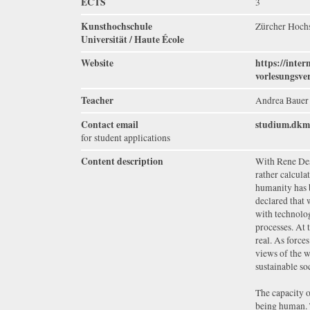
ECTS
3
Kunsthochschule
Zürcher Hochs
Universität / Haute École
Website
https://inter
vorlesungsv
Teacher
Andrea Bauer
Contact email
studium.dk
for student applications
Content description
With Rene Des
rather calcula
humanity has b
declared that
with technolo
processes. At
real. As force
views of the w
sustainable so
The capacity o
being human. T