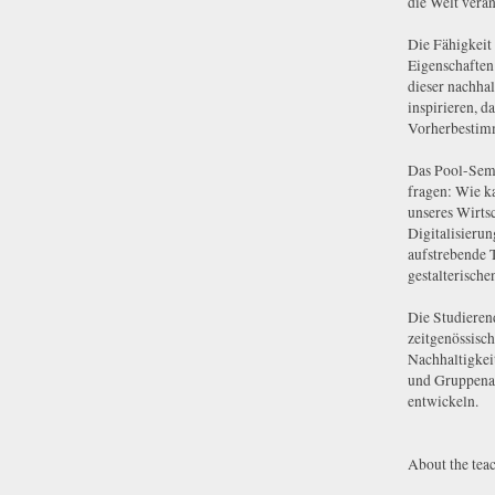
die Welt verän
Die Fähigkeit 
Eigenschaften
dieser nachha
inspirieren, d
Vorherbestimm
Das Pool-Semi
fragen: Wie k
unseres Wirts
Digitalisieru
aufstrebende 
gestalterische
Die Studierend
zeitgenössisc
Nachhaltigkei
und Gruppenarb
entwickeln.
About the tea