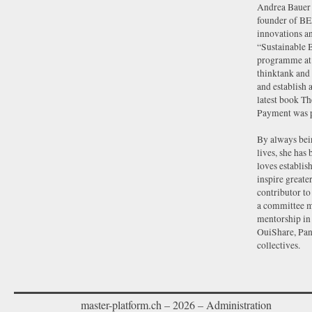
Andrea Bauer i
founder of BE
innovations an
“Sustainable 
programme at 
thinktank and 
and establish a
latest book T
Payment was p
By always bei
lives, she has
loves establis
inspire greater
contributor t
a committee me
mentorship in
OuiShare, Pan
collectives.
master-platform.ch
– 2026 –
Administration