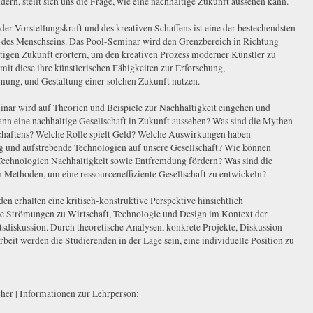
dern, stellt sich uns die Frage, wie eine nachhaltige Zukunft aussehen kann.
der Vorstellungskraft und des kreativen Schaffens ist eine der bestechendsten
 des Menschseins. Das Pool-Seminar wird den Grenzbereich in Richtung
ltigen Zukunft erörtern, um den kreativen Prozess moderner Künstler zu
amit diese ihre künstlerischen Fähigkeiten zur Erforschung,
ung, und Gestaltung einer solchen Zukunft nutzen.
nar wird auf Theorien und Beispiele zur Nachhaltigkeit eingehen und
ann eine nachhaltige Gesellschaft in Zukunft aussehen? Was sind die Mythen
chaftens? Welche Rolle spielt Geld? Welche Auswirkungen haben
ng und aufstrebende Technologien auf unsere Gesellschaft? Wie können
Technologien Nachhaltigkeit sowie Entfremdung fördern? Was sind die
n Methoden, um eine ressourceneffiziente Gesellschaft zu entwickeln?
en erhalten eine kritisch-konstruktive Perspektive hinsichtlich
he Strömungen zu Wirtschaft, Technologie und Design im Kontext der
tsdiskussion. Durch theoretische Analysen, konkrete Projekte, Diskussion
eit werden die Studierenden in der Lage sein, eine individuelle Position zu
cher | Informationen zur Lehrperson: