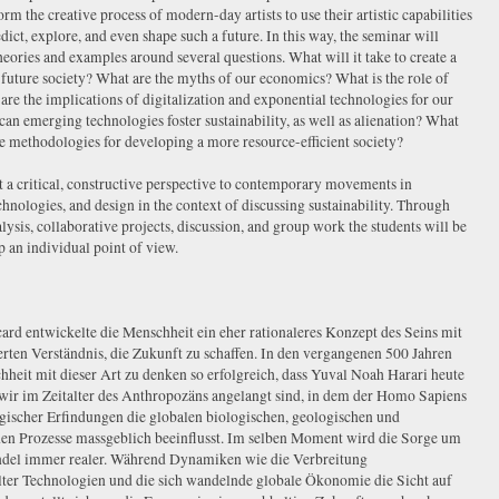
orm the creative process of modern-day artists to use their artistic capabilities
redict, explore, and even shape such a future. In this way, the seminar will
heories and examples around several questions. What will it take to create a
 future society? What are the myths of our economics? What is the role of
e the implications of digitalization and exponential technologies for our
an emerging technologies foster sustainability, as well as alienation? What
ve methodologies for developing a more resource-efficient society?
 a critical, constructive perspective to contemporary movements in
hnologies, and design in the context of discussing sustainability. Through
alysis, collaborative projects, discussion, and group work the students will be
p an individual point of view.
ard entwickelte die Menschheit ein eher rationaleres Konzept des Seins mit
erten Verständnis, die Zukunft zu schaffen. In den vergangenen 500 Jahren
hheit mit dieser Art zu denken so erfolgreich, dass Yuval Noah Harari heute
s wir im Zeitalter des Anthropozäns angelangt sind, in dem der Homo Sapiens
gischer Erfindungen die globalen biologischen, geologischen und
en Prozesse massgeblich beeinflusst. Im selben Moment wird die Sorge um
del immer realer. Während Dynamiken wie die Verbreitung
ter Technologien und die sich wandelnde globale Ökonomie die Sicht auf