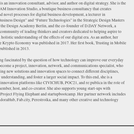
s an innovation consultant, advisor, and author on digital strategy. She is the
AM Innovation Studio, a boutique business consultancy that creates
d novel processes for digital business development, a lecturer in
Business Design” and “Future Technologies” in the Strategic Design Masters
the Design Academy Berlin, and the co-founder of D.DAY Network, a
community of leading thinkers and creators dedicated to helping aspire to
 holistic understanding of the effects of our digital era. As an author, her
he Krypto Economy was published in 2017. Her first book, Trusting in Mobile
ublished in 2013.
ng fascinated by the question of how technology can improve our everyday
 become a project, innovation, network, and communications specialist, who
hing new solutions and innovation spaces to connect different disciplines,
 understanding, and foster a larger social impact. To this end, she is a
o innovation platforms like CIVICHUB, POC21, and re:publica in the role of
mber, host, and co-creator. She also supports young start-ups with
 Project Flying Elephant and startupbootcamp. Her partner network includes
doraHub, Fab.city, Perestroika, and many other creative and technology