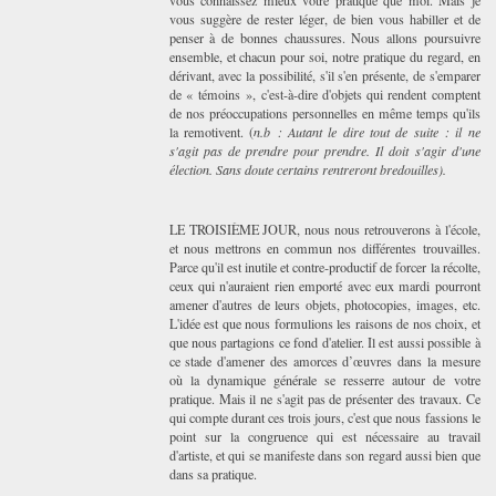
vous connaissez mieux votre pratique que moi. Mais je
vous suggère de rester léger, de bien vous habiller et de
penser à de bonnes chaussures. Nous allons poursuivre
ensemble, et chacun pour soi, notre pratique du regard, en
dérivant, avec la possibilité, s'il s'en présente, de s'emparer
de « témoins », c'est-à-dire d'objets qui rendent comptent
de nos préoccupations personnelles en même temps qu'ils
la remotivent. (
n.b : Autant le dire tout de suite : il ne
s'agit pas de prendre pour prendre. Il doit s'agir d'une
élection. Sans doute certains rentreront bredouille
s
).
LE TROISIÈME JOUR, nous nous retrouverons à l'école,
et nous mettrons en commun nos différentes trouvailles.
Parce qu'il est inutile et contre-productif de forcer la récolte,
ceux qui n'auraient rien emporté avec eux mardi pourront
amener d'autres de leurs objets, photocopies, images, etc.
L'idée est que nous formulions les raisons de nos choix, et
que nous partagions ce fond d'atelier. Il est aussi possible à
ce stade d'amener des amorces d’œuvres dans la mesure
où la dynamique générale se resserre autour de votre
pratique. Mais il ne s'agit pas de présenter des travaux. Ce
qui compte durant ces trois jours, c'est que nous fassions le
point sur la congruence qui est nécessaire au travail
d'artiste, et qui se manifeste dans son regard aussi bien que
dans sa pratique.