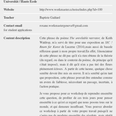
Universität / Haute École
Website
http://www.workmaster.cc/noise/index.php?id=100
Teacher
Baptiste Gaillard
Contact email
roxane.workmastergeneva@gmail.com
for student applications
Content description
Cette phrase du poème
The unreliable narrator,
de Keith
Waldrop, m'a servi de titre pour une exposition au
SIC !
Raum für Kunst
de Lucerne (2014),mais aussi de basede
réflexion quant à mon propre travail.En effet, l'énonciateur
de cette phrase ne dit pas qu'il n'a rien obtenu de la théorie
(du regard, ou dans le contexte du poème, du principe qu'il
s'était imposé), mais il dit qu'il n'en a pas tiré des fleurs
pleinement écloses. A partir de cette lacune, quelque chose
semble devoir être mis en œuvre. Il m'a semblé qu'en tant
que proposition, cette phrase pouvait être entendue comme
un aveux de faiblesse, nécessitant un passage, incertain, à
l'action pratique.
Je vous propose pour ce workshop de reprendre ensemble
cette question, de profiter de ces trois jours pour penser
ensemble à ce qu'est ce regard que nous posons tous sur le
monde, et qui demeure insuffisant. Vous pouvez aborder
ce workshop à partir de votre propre travail puisqu'il ne
s'agira pas de produire ensemble des résultats, mais plutôt