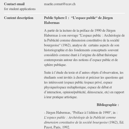
Contact email
maelle.cornut@ecav.ch
for student applications
Content description
Public Sphere I : “L’espace public“ de Jürgen
Habermas
A partir de la lecture de la préface de 1990 de Jürgen
Habermas à son ouvrage “L’espace public : Archéologie de
la Publicité comme dimension constitutive de la société
bourgeoise“ (1962), analyse de certains aspects de son
historiographie et des fondements conceptuels souvent
considérés comme étant à l’origine du débat théorique
contemporain autour des notions d’espace public et de
sphère publique.
Suite à l’étude du texte et d’autres objets d’observation, les
étudiants sont invités à choisir et préciser les questions qui
les intéressent (espace public /espace privé, espace
physique/espace métaphorique, espace de débat et
d’interaction, opinion/publicité, démocracie, etc) en rapport
à leur pratique artistique.
Bibliographie :
- Jürgen Habermas, “Préface à l’édition de 1990“, in :
L’espace public : Archéologie de la Publicité comme
dimension constitutive de la société bourgeoise
(1962), Ed.
Payot, Paris, 1992.