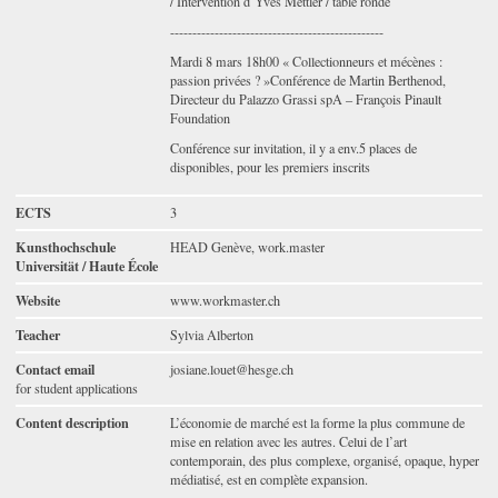
/ Intervention d’Yves Mettler / table ronde
------------------------------------------------
Mardi 8 mars 18h00 « Collectionneurs et mécènes :
passion privées ? »Conférence de Martin Berthenod,
Directeur du Palazzo Grassi spA – François Pinault
Foundation
Conférence sur invitation, il y a env.5 places de
disponibles, pour les premiers inscrits
ECTS
3
Kunsthochschule
HEAD Genève, work.master
Universität / Haute École
Website
www.workmaster.ch
Teacher
Sylvia Alberton
Contact email
josiane.louet@hesge.ch
for student applications
Content description
L’économie de marché est la forme la plus commune de
mise en relation avec les autres. Celui de l’art
contemporain, des plus complexe, organisé, opaque, hyper
médiatisé, est en complète expansion.