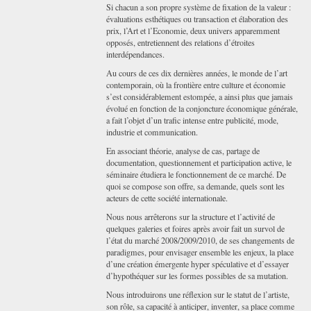
Si chacun a son propre système de fixation de la valeur :
évaluations esthétiques ou transaction et élaboration des
prix, l’Art et l’Economie, deux univers apparemment
opposés, entretiennent des relations d’étroites
interdépendances.
Au cours de ces dix dernières années, le monde de l’art
contemporain, où la frontière entre culture et économie
s’est considérablement estompée, a ainsi plus que jamais
évolué en fonction de la conjoncture économique générale,
a fait l’objet d’un trafic intense entre publicité, mode,
industrie et communication.
En associant théorie, analyse de cas, partage de
documentation, questionnement et participation active, le
séminaire étudiera le fonctionnement de ce marché. De
quoi se compose son offre, sa demande, quels sont les
acteurs de cette société internationale.
Nous nous arrêterons sur la structure et l’activité de
quelques galeries et foires après avoir fait un survol de
l’état du marché 2008/2009/2010, de ses changements de
paradigmes, pour envisager ensemble les enjeux, la place
d’une création émergente hyper spéculative et d’essayer
d’hypothéquer sur les formes possibles de sa mutation.
Nous introduirons une réflexion sur le statut de l’artiste,
son rôle, sa capacité à anticiper, inventer, sa place comme