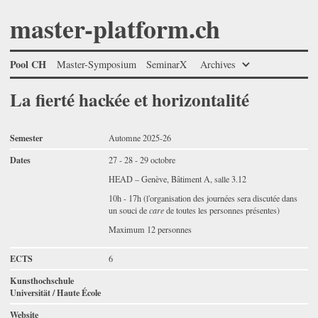
master-platform.ch
Pool CH
Master-Symposium
SeminarX
Archives
La fierté hackée et horizontalité
Semester
Automne 2025-26
Dates
27 - 28 - 29 octobre
HEAD – Genève, Bâtiment A, salle 3.12
10h - 17h (l'organisation des journées sera discutée dans
un souci de
care
de toutes les personnes présentes)
Maximum 12 personnes
ECTS
6
Kunsthochschule
Universität / Haute École
Website