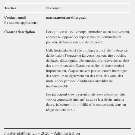
Teacher
No Anger
Contact email
maeva.mourlan@hesge.ch
for student applications
Content description
Lorsqu’il est au sol, le corps, immobile ou en mouvement,
apparait à l’opposé des représentations dominante du
pouvoir, de bonne santé, et de propriété.
Cette horizontalité, si elle implique a priori de l’indécence,
devient alors l’espace où les corps peuvent être troublés,
déplacés, désassignés, déconnectés puis réinventés au delà
des normes sociales.Durant cet atelier de danse contact-
improvisation, l’espace ne sera pas seulement investi par
des corps, mais également par des voix, des sons, des
mots, et des pensées d’ordinaires inaudible ou
inenviseageable.
Les participant·x·e·s y seront invité·x·e·s à deployer leur
voix et corporalité ainsi qu’ à suivre leur désirs entre la
danse, la lecture, l’immobilité et le mouvement, dans un
réagencement du sol.
master-platform.ch
– 2026 –
Administration